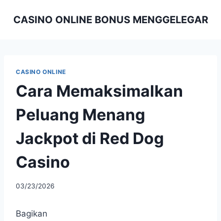
Skip
CASINO ONLINE BONUS MENGGELEGAR
to
content
CASINO ONLINE
Cara Memaksimalkan
Peluang Menang
Jackpot di Red Dog
Casino
03/23/2026
Bagikan