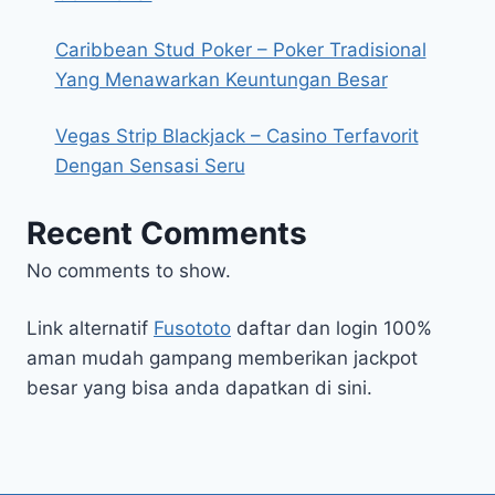
Caribbean Stud Poker – Poker Tradisional
Yang Menawarkan Keuntungan Besar
Vegas Strip Blackjack – Casino Terfavorit
Dengan Sensasi Seru
Recent Comments
No comments to show.
Link alternatif
Fusototo
daftar dan login 100%
aman mudah gampang memberikan jackpot
besar yang bisa anda dapatkan di sini.