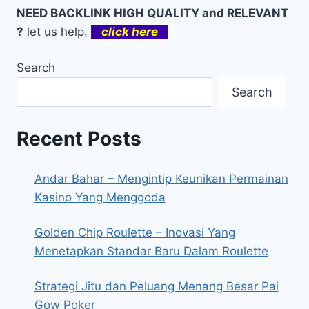
NEED BACKLINK HIGH QUALITY and RELEVANT
?
let us help.
click here
Search
Search
Recent Posts
Andar Bahar – Mengintip Keunikan Permainan
Kasino Yang Menggoda
Golden Chip Roulette – Inovasi Yang
Menetapkan Standar Baru Dalam Roulette
Strategi Jitu dan Peluang Menang Besar Pai
Gow Poker