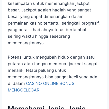
kesempatan untuk memenangkan jackpot
besar. Jackpot adalah hadiah yang sangat
besar yang dapat dimenangkan dalam
permainan kasino tertentu, seringkali progresif,
yang berarti hadiahnya terus bertambah
seiring waktu hingga seseorang
memenangkannya.
Potensi untuk mengubah hidup dengan satu
putaran atau tangan membuat jackpot sangat
menarik, tetapi peluang untuk
memenangkannya bisa sangat kecil yang ada
di dalam
CASINO ONLINE BONUS
MENGGELEGAR
.
Memahami Jenis-Jenis