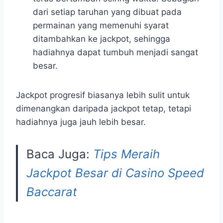
dari setiap taruhan yang dibuat pada
permainan yang memenuhi syarat
ditambahkan ke jackpot, sehingga
hadiahnya dapat tumbuh menjadi sangat
besar.
Jackpot progresif biasanya lebih sulit untuk
dimenangkan daripada jackpot tetap, tetapi
hadiahnya juga jauh lebih besar.
Baca Juga:
Tips Meraih
Jackpot Besar di Casino Speed
Baccarat