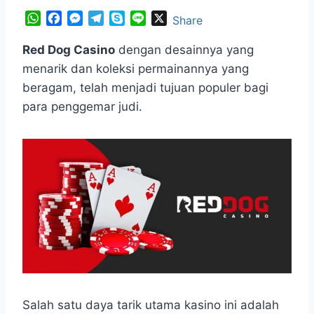
W
F
M
T
S
L
X
Share
h
a
e
e
k
i
a
c
s
l
y
n
Red Dog Casino
dengan desainnya yang
t
e
s
e
p
e
menarik dan koleksi permainannya yang
s
b
e
g
e
beragam, telah menjadi tujuan populer bagi
A
o
n
r
para penggemar judi.
p
o
g
a
p
k
e
m
r
Salah satu daya tarik utama kasino ini adalah