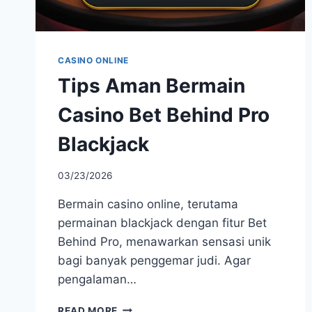
CASINO ONLINE
Tips Aman Bermain
Casino Bet Behind Pro
Blackjack
03/23/2026
Bermain casino online, terutama
permainan blackjack dengan fitur Bet
Behind Pro, menawarkan sensasi unik
bagi banyak penggemar judi. Agar
pengalaman…
TIPS
READ MORE