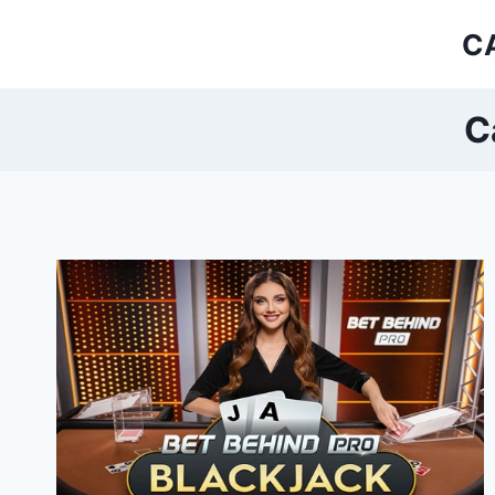
Skip
C
to
content
C