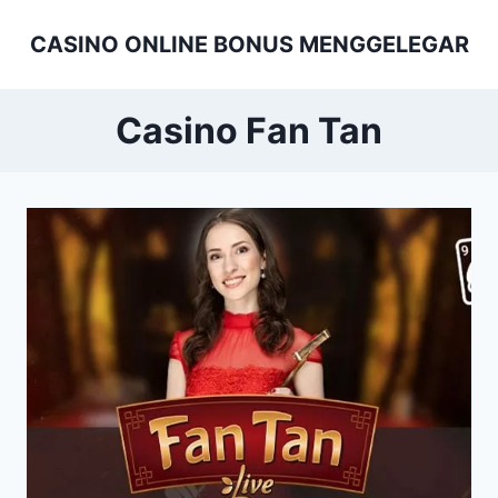
Skip
CASINO ONLINE BONUS MENGGELEGAR
to
content
Casino Fan Tan