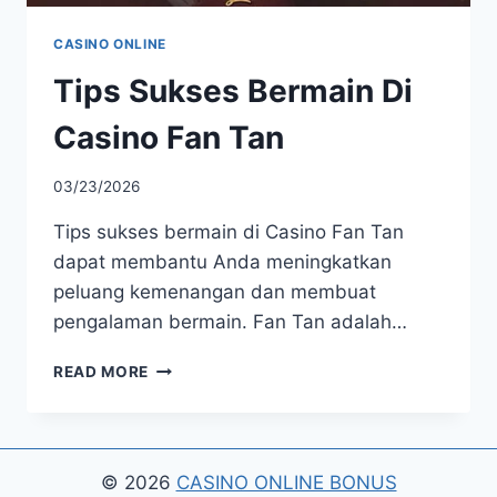
CASINO ONLINE
Tips Sukses Bermain Di
Casino Fan Tan
03/23/2026
Tips sukses bermain di Casino Fan Tan
dapat membantu Anda meningkatkan
peluang kemenangan dan membuat
pengalaman bermain. Fan Tan adalah…
TIPS
READ MORE
SUKSES
BERMAIN
DI
CASINO
© 2026
CASINO ONLINE BONUS
FAN