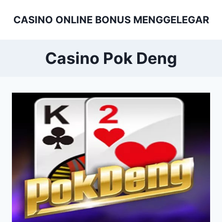
Skip
CASINO ONLINE BONUS MENGGELEGAR
to
content
Casino Pok Deng