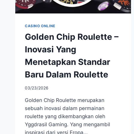
CASINO ONLINE
Golden Chip Roulette –
Inovasi Yang
Menetapkan Standar
Baru Dalam Roulette
03/23/2026
Golden Chip Roulette merupakan
sebuah inovasi dalam permainan
roulette yang dikembangkan oleh
Yggdrasil Gaming. Yang mengambil
inspirasi dari versi Eropa…