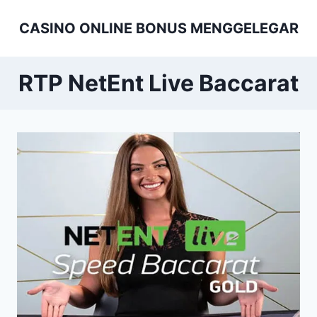
Skip
CASINO ONLINE BONUS MENGGELEGAR
to
content
RTP NetEnt Live Baccarat