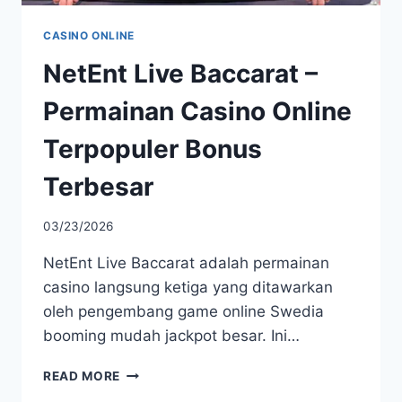
CASINO ONLINE
NetEnt Live Baccarat –
Permainan Casino Online
Terpopuler Bonus
Terbesar
03/23/2026
NetEnt Live Baccarat adalah permainan
casino langsung ketiga yang ditawarkan
oleh pengembang game online Swedia
booming mudah jackpot besar. Ini…
NETENT
READ MORE
LIVE