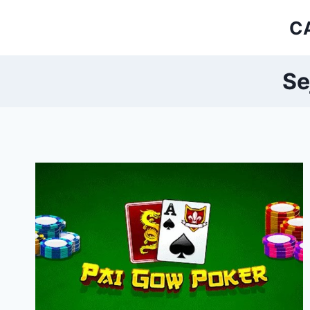
Skip
C
to
content
Se