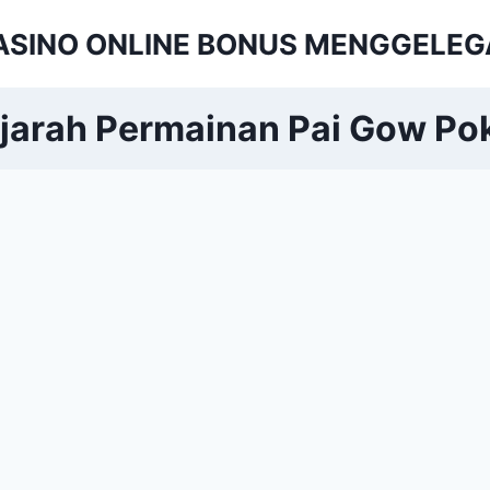
ASINO ONLINE BONUS MENGGELEG
jarah Permainan Pai Gow Po